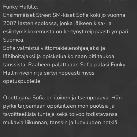
Funky Hallille.
Ensimmäiset Street SM-kisat Sofia koki jo vuonna
2007 lasten soolossa, jonka jälkeen kisa- ja
esiintymiskokemusta on kertynyt reippaasti ympäri
Suomea.
Sofia valmistui viittomakielenohjaajaksi ja
lähihoitajaksi ja opiskeluaikoinaan piti taukoa
tanssista. Raaheen palattuaan Sofia palasi Funky
Hallin riveihin ja siirtyi nopeasti myös
opetuspuolelle.
Opettajana Sofia on iloinen ja tsemppaava. Hän
pyrkii tarjoamaan oppilailleen monipuolisia ja
tavoitteellisia tunteja sekä toivoo todistavansa
mukavia liikunnan, tanssin ja luovuuden hetkiä.