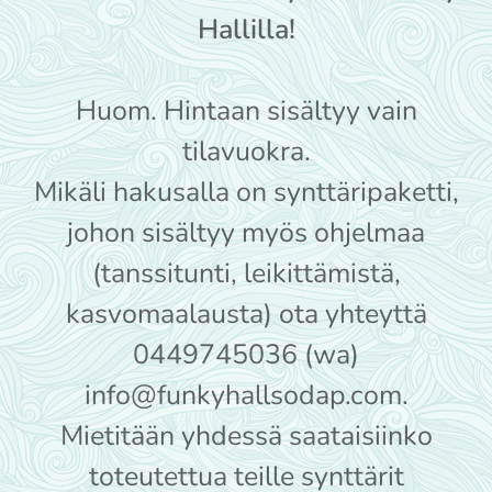
Hallilla!
Huom. Hintaan sisältyy vain
tilavuokra.
Mikäli hakusalla on synttäripaketti,
johon sisältyy myös ohjelmaa
(tanssitunti, leikittämistä,
kasvomaalausta) ota yhteyttä
0449745036 (wa)
info@funkyhallsodap.com.
Mietitään yhdessä saataisiinko
toteutettua teille synttärit